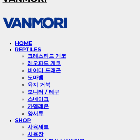
HOME
REPTILES
크레스티드 게코
레오파드 게코
비어디 드래곤
도마뱀
육지 거북
모니터 / 테구
스네이크
카멜레온
양서류
SHOP
사육세트
사육장