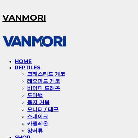
VANMORI
HOME
REPTILES
크레스티드 게코
레오파드 게코
비어디 드래곤
도마뱀
육지 거북
모니터 / 테구
스네이크
카멜레온
양서류
SHOP