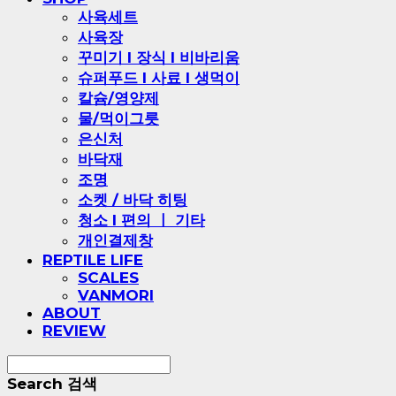
사육세트
사육장
꾸미기 l 장식 l 비바리움
슈퍼푸드 l 사료 l 생먹이
칼슘/영양제
물/먹이그릇
은신처
바닥재
조명
소켓 / 바닥 히팅
청소 l 편의 ㅣ 기타
개인결제창
REPTILE LIFE
SCALES
VANMORI
ABOUT
REVIEW
Search
검색