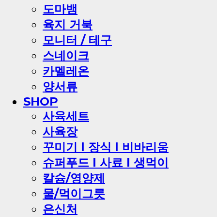
도마뱀
육지 거북
모니터 / 테구
스네이크
카멜레온
양서류
SHOP
사육세트
사육장
꾸미기 l 장식 l 비바리움
슈퍼푸드 l 사료 l 생먹이
칼슘/영양제
물/먹이그릇
은신처