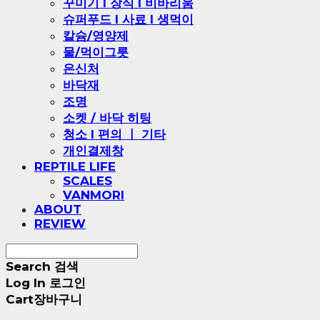
꾸미기 l 장식 l 비바리움
슈퍼푸드 l 사료 l 생먹이
칼슘/영양제
물/먹이그릇
은신처
바닥재
조명
소켓 / 바닥 히팅
청소 l 편의 ㅣ 기타
개인결제창
REPTILE LIFE
SCALES
VANMORI
ABOUT
REVIEW
Search
검색
Log In
로그인
Cart
장바구니