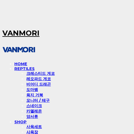
VANMORI
HOME
REPTILES
크레스티드 게코
레오파드 게코
비어디 드래곤
도마뱀
육지 거북
모니터 / 테구
스네이크
카멜레온
양서류
SHOP
사육세트
사육장