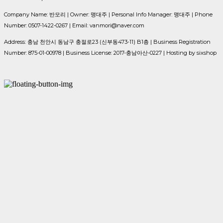
Company Name: 반모리 | Owner: 맹대주 | Personal Info Manager: 맹대주 | Phone
Number: 0507-1422-0267 | Email: vanmori@naver.com
Address: 충남 천안시 동남구 충절로23 (신부동473-11) B1층 | Business Registration
Number:
875-01-00978
| Business License:
2017-충남아산-0227
| Hosting by sixshop