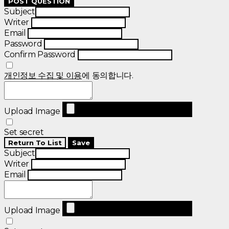
POST QUESTION
Subject
Writer
Email
Password
Confirm Password
개인정보 수집 및 이용
에 동의합니다.
Upload Image
Set secret
Return To List
Save
Subject
Writer
Email
Upload Image