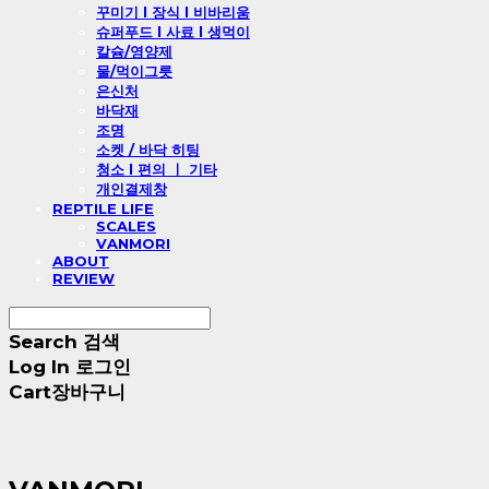
꾸미기 l 장식 l 비바리움
슈퍼푸드 l 사료 l 생먹이
칼슘/영양제
물/먹이그릇
은신처
바닥재
조명
소켓 / 바닥 히팅
청소 l 편의 ㅣ 기타
개인결제창
REPTILE LIFE
SCALES
VANMORI
ABOUT
REVIEW
Search
검색
Log In
로그인
Cart
장바구니