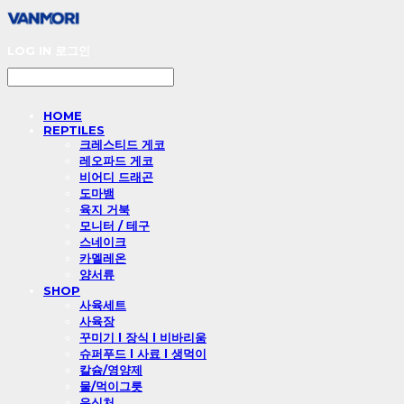
LOG IN
로그인
HOME
REPTILES
크레스티드 게코
레오파드 게코
비어디 드래곤
도마뱀
육지 거북
모니터 / 테구
스네이크
카멜레온
양서류
SHOP
사육세트
사육장
꾸미기 l 장식 l 비바리움
슈퍼푸드 l 사료 l 생먹이
칼슘/영양제
물/먹이그릇
은신처