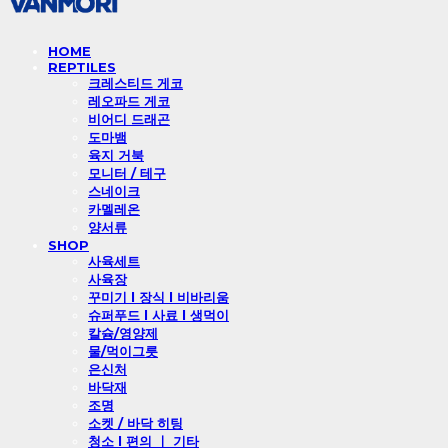
HOME
REPTILES
크레스티드 게코
레오파드 게코
비어디 드래곤
도마뱀
육지 거북
모니터 / 테구
스네이크
카멜레온
양서류
SHOP
사육세트
사육장
꾸미기 l 장식 l 비바리움
슈퍼푸드 l 사료 l 생먹이
칼슘/영양제
물/먹이그릇
은신처
바닥재
조명
소켓 / 바닥 히팅
청소 l 편의 ㅣ 기타