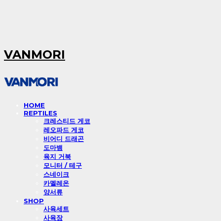
VANMORI
HOME
REPTILES
크레스티드 게코
레오파드 게코
비어디 드래곤
도마뱀
육지 거북
모니터 / 테구
스네이크
카멜레온
양서류
SHOP
사육세트
사육장