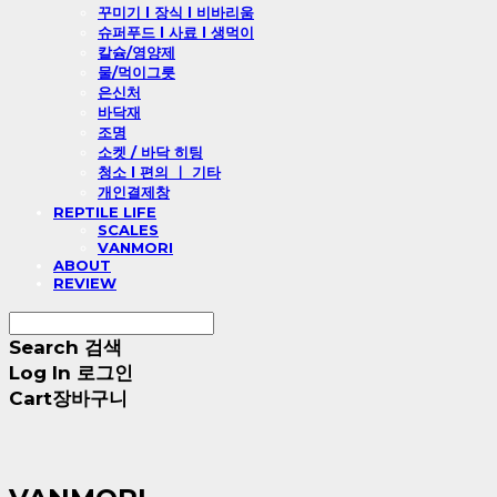
꾸미기 l 장식 l 비바리움
슈퍼푸드 l 사료 l 생먹이
칼슘/영양제
물/먹이그릇
은신처
바닥재
조명
소켓 / 바닥 히팅
청소 l 편의 ㅣ 기타
개인결제창
REPTILE LIFE
SCALES
VANMORI
ABOUT
REVIEW
Search
검색
Log In
로그인
Cart
장바구니