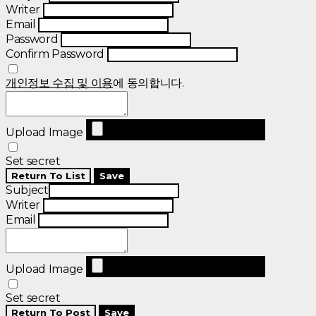
Writer
Email
Password
Confirm Password
개인정보 수집 및 이용
에 동의합니다.
Upload Image
Set secret
Return To List
Save
Subject
Writer
Email
Upload Image
Set secret
Return To Post
Save