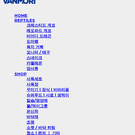
HOME
REPTILES
크레스티드 게코
레오파드 게코
비어디 드래곤
도마뱀
육지 거북
모니터 / 테구
스네이크
카멜레온
양서류
SHOP
사육세트
사육장
꾸미기 l 장식 l 비바리움
슈퍼푸드 l 사료 l 생먹이
칼슘/영양제
물/먹이그릇
은신처
바닥재
조명
소켓 / 바닥 히팅
청소 l 편의 ㅣ 기타