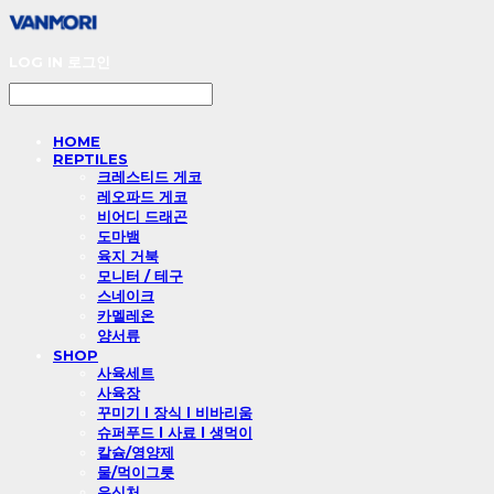
LOG IN
로그인
HOME
REPTILES
크레스티드 게코
레오파드 게코
비어디 드래곤
도마뱀
육지 거북
모니터 / 테구
스네이크
카멜레온
양서류
SHOP
사육세트
사육장
꾸미기 l 장식 l 비바리움
슈퍼푸드 l 사료 l 생먹이
칼슘/영양제
물/먹이그릇
은신처