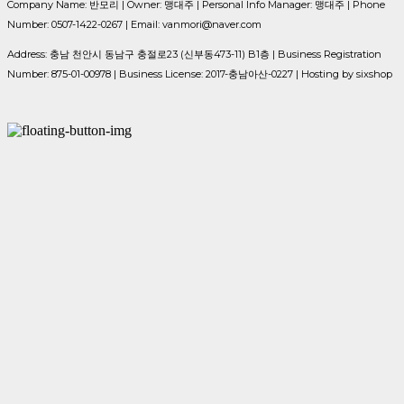
Company Name: 반모리 | Owner: 맹대주 | Personal Info Manager: 맹대주 | Phone
Number: 0507-1422-0267 | Email: vanmori@naver.com
Address: 충남 천안시 동남구 충절로23 (신부동473-11) B1층 | Business Registration
Number:
875-01-00978
| Business License:
2017-충남아산-0227
| Hosting by sixshop