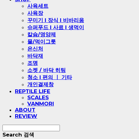
사육세트
사육장
꾸미기 l 장식 l 비바리움
슈퍼푸드 l 사료 l 생먹이
칼슘/영양제
물/먹이그릇
은신처
바닥재
조명
소켓 / 바닥 히팅
청소 l 편의 ㅣ 기타
개인결제창
REPTILE LIFE
SCALES
VANMORI
ABOUT
REVIEW
Search
검색