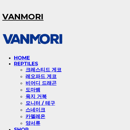
VANMORI
HOME
REPTILES
크레스티드 게코
레오파드 게코
비어디 드래곤
도마뱀
육지 거북
모니터 / 테구
스네이크
카멜레온
양서류
SHOP