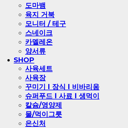
도마뱀
육지 거북
모니터 / 테구
스네이크
카멜레온
양서류
SHOP
사육세트
사육장
꾸미기 l 장식 l 비바리움
슈퍼푸드 l 사료 l 생먹이
칼슘/영양제
물/먹이그릇
은신처