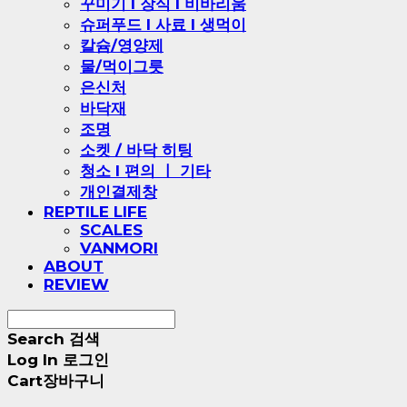
꾸미기 l 장식 l 비바리움
슈퍼푸드 l 사료 l 생먹이
칼슘/영양제
물/먹이그릇
은신처
바닥재
조명
소켓 / 바닥 히팅
청소 l 편의 ㅣ 기타
개인결제창
REPTILE LIFE
SCALES
VANMORI
ABOUT
REVIEW
Search
검색
Log In
로그인
Cart
장바구니