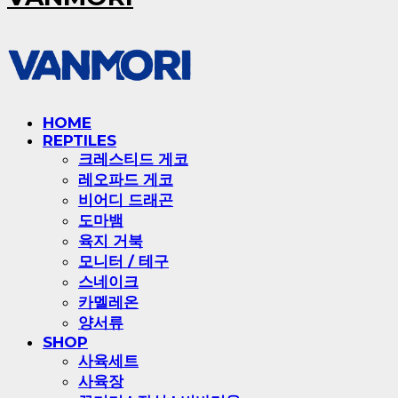
HOME
REPTILES
크레스티드 게코
레오파드 게코
비어디 드래곤
도마뱀
육지 거북
모니터 / 테구
스네이크
카멜레온
양서류
SHOP
사육세트
사육장