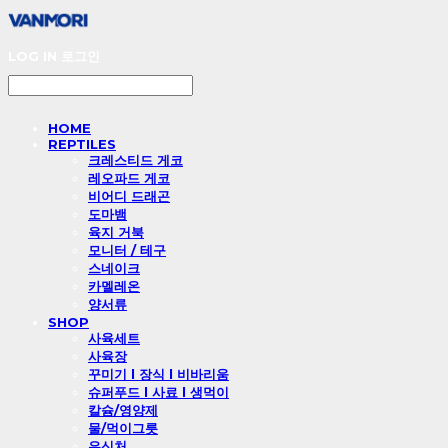
LOG IN
로그인
HOME
REPTILES
크레스티드 게코
레오파드 게코
비어디 드래곤
도마뱀
육지 거북
모니터 / 테구
스네이크
카멜레온
양서류
SHOP
사육세트
사육장
꾸미기 l 장식 l 비바리움
슈퍼푸드 l 사료 l 생먹이
칼슘/영양제
물/먹이그릇
은신처