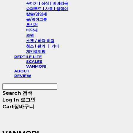
꾸미기 l 장식 l 비바리움
슈퍼푸드 l 사료 l 생먹이
칼슘/영양제
물/먹이그릇
은신처
바닥재
조명
소켓 / 바닥 히팅
청소 l 편의 ㅣ 기타
개인결제창
REPTILE LIFE
SCALES
VANMORI
ABOUT
REVIEW
Search
검색
Log In
로그인
Cart
장바구니