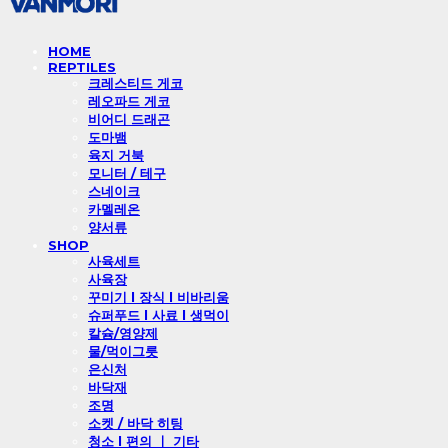
HOME
REPTILES
크레스티드 게코
레오파드 게코
비어디 드래곤
도마뱀
육지 거북
모니터 / 테구
스네이크
카멜레온
양서류
SHOP
사육세트
사육장
꾸미기 l 장식 l 비바리움
슈퍼푸드 l 사료 l 생먹이
칼슘/영양제
물/먹이그릇
은신처
바닥재
조명
소켓 / 바닥 히팅
청소 l 편의 ㅣ 기타