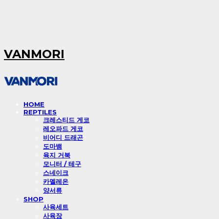
VANMORI
HOME
REPTILES
크레스티드 게코
레오파드 게코
비어디 드래곤
도마뱀
육지 거북
모니터 / 테구
스네이크
카멜레온
양서류
SHOP
사육세트
사육장