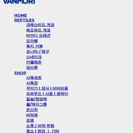
HOME
REPTILES
크레스티드 게코
레오파드 게코
비어디 드래곤
도마뱀
육지 거북
모니터 / 테구
스네이크
카멜레온
양서류
SHOP
사육세트
사육장
꾸미기 l 장식 l 비바리움
슈퍼푸드 l 사료 l 생먹이
칼슘/영양제
물/먹이그릇
은신처
바닥재
조명
소켓 / 바닥 히팅
청소 l 편의 ㅣ 기타