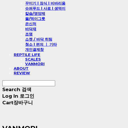
꾸미기 l 장식 l 비바리움
슈퍼푸드 l 사료 l 생먹이
칼슘/영양제
물/먹이그릇
은신처
바닥재
조명
소켓 / 바닥 히팅
청소 l 편의 ㅣ 기타
개인결제창
REPTILE LIFE
SCALES
VANMORI
ABOUT
REVIEW
Search
검색
Log In
로그인
Cart
장바구니