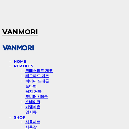
VANMORI
HOME
REPTILES
크레스티드 게코
레오파드 게코
비어디 드래곤
도마뱀
육지 거북
모니터 / 테구
스네이크
카멜레온
양서류
SHOP
사육세트
사육장