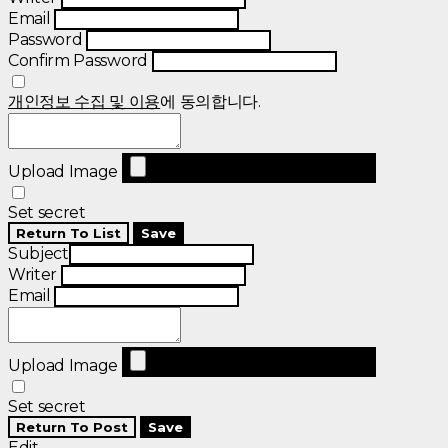
Email
Password
Confirm Password
개인정보 수집 및 이용
에 동의합니다.
Upload Image
Set secret
Return To List
Save
Subject
Writer
Email
Upload Image
Set secret
Return To Post
Save
Edit