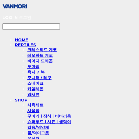
LOG IN
로그인
HOME
REPTILES
크레스티드 게코
레오파드 게코
비어디 드래곤
도마뱀
육지 거북
모니터 / 테구
스네이크
카멜레온
양서류
SHOP
사육세트
사육장
꾸미기 l 장식 l 비바리움
슈퍼푸드 l 사료 l 생먹이
칼슘/영양제
물/먹이그릇
은신처