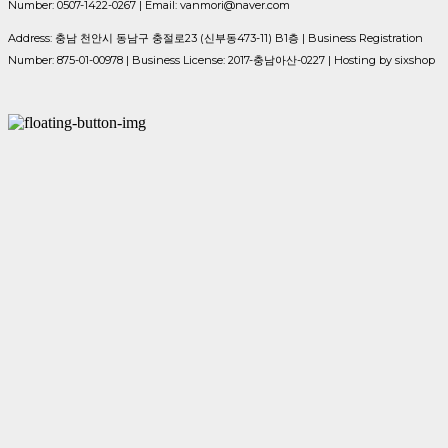
Number: 0507-1422-0267 | Email: vanmori@naver.com
Address: 충남 천안시 동남구 충절로23 (신부동473-11) B1층 | Business Registration
Number:
875-01-00978
| Business License:
2017-충남아산-0227
| Hosting by sixshop