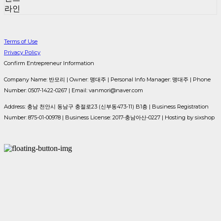
라인
Terms of Use
Privacy Policy
Confirm Entrepreneur Information
Company Name: 반모리 | Owner: 맹대주 | Personal Info Manager: 맹대주 | Phone
Number: 0507-1422-0267 | Email: vanmori@naver.com
Address: 충남 천안시 동남구 충절로23 (신부동473-11) B1층 | Business Registration
Number:
875-01-00978
| Business License:
2017-충남아산-0227
| Hosting by sixshop