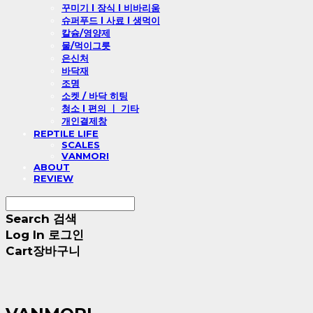
꾸미기 l 장식 l 비바리움
슈퍼푸드 l 사료 l 생먹이
칼슘/영양제
물/먹이그릇
은신처
바닥재
조명
소켓 / 바닥 히팅
청소 l 편의 ㅣ 기타
개인결제창
REPTILE LIFE
SCALES
VANMORI
ABOUT
REVIEW
Search
검색
Log In
로그인
Cart
장바구니