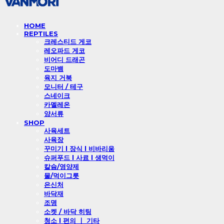
HOME
REPTILES
크레스티드 게코
레오파드 게코
비어디 드래곤
도마뱀
육지 거북
모니터 / 테구
스네이크
카멜레온
양서류
SHOP
사육세트
사육장
꾸미기 l 장식 l 비바리움
슈퍼푸드 l 사료 l 생먹이
칼슘/영양제
물/먹이그릇
은신처
바닥재
조명
소켓 / 바닥 히팅
청소 l 편의 ㅣ 기타