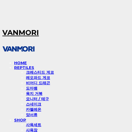
VANMORI
HOME
REPTILES
크레스티드 게코
레오파드 게코
비어디 드래곤
도마뱀
육지 거북
모니터 / 테구
스네이크
카멜레온
양서류
SHOP
사육세트
사육장