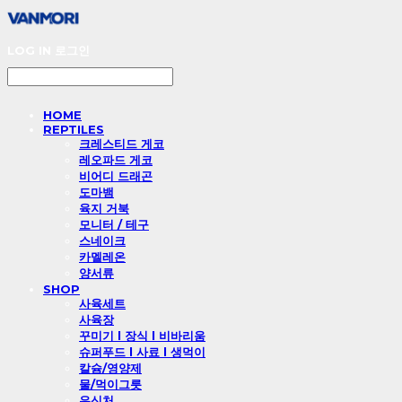
LOG IN
로그인
HOME
REPTILES
크레스티드 게코
레오파드 게코
비어디 드래곤
도마뱀
육지 거북
모니터 / 테구
스네이크
카멜레온
양서류
SHOP
사육세트
사육장
꾸미기 l 장식 l 비바리움
슈퍼푸드 l 사료 l 생먹이
칼슘/영양제
물/먹이그릇
은신처