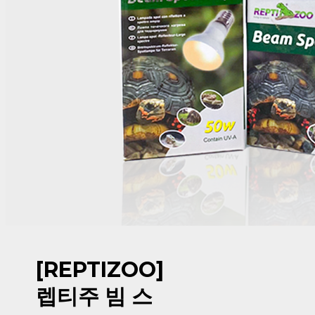
[REPTIZOO]
렙티주 빔 스