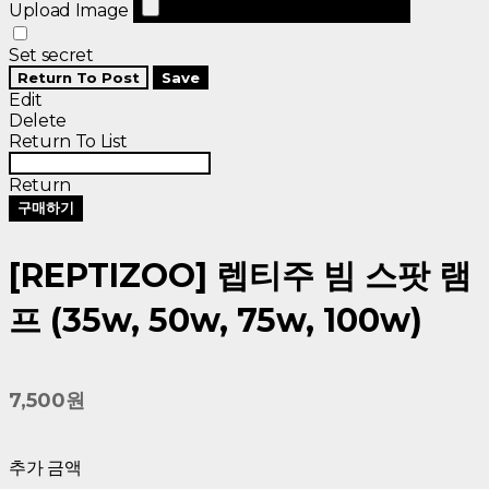
Upload Image
Set secret
Return To Post
Save
Edit
Delete
Return To List
Return
구매하기
[REPTIZOO] 렙티주 빔 스팟 램
프 (35w, 50w, 75w, 100w)
7,500원
추가 금액