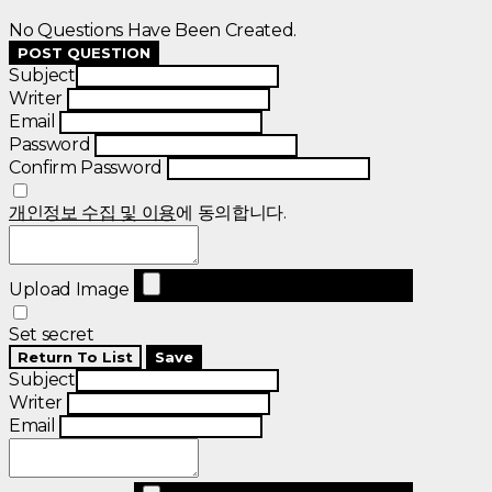
No Questions Have Been Created.
POST QUESTION
Subject
Writer
Email
Password
Confirm Password
개인정보 수집 및 이용
에 동의합니다.
Upload Image
Set secret
Return To List
Save
Subject
Writer
Email