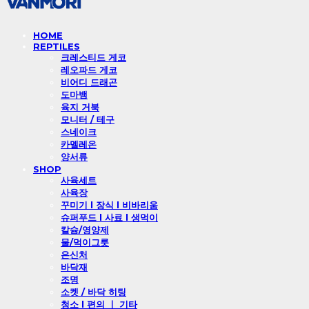
HOME
REPTILES
크레스티드 게코
레오파드 게코
비어디 드래곤
도마뱀
육지 거북
모니터 / 테구
스네이크
카멜레온
양서류
SHOP
사육세트
사육장
꾸미기 l 장식 l 비바리움
슈퍼푸드 l 사료 l 생먹이
칼슘/영양제
물/먹이그릇
은신처
바닥재
조명
소켓 / 바닥 히팅
청소 l 편의 ㅣ 기타