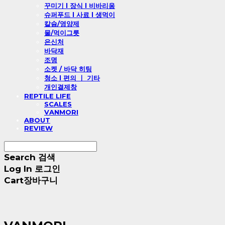
꾸미기 l 장식 l 비바리움
슈퍼푸드 l 사료 l 생먹이
칼슘/영양제
물/먹이그릇
은신처
바닥재
조명
소켓 / 바닥 히팅
청소 l 편의 ㅣ 기타
개인결제창
REPTILE LIFE
SCALES
VANMORI
ABOUT
REVIEW
Search
검색
Log In
로그인
Cart
장바구니