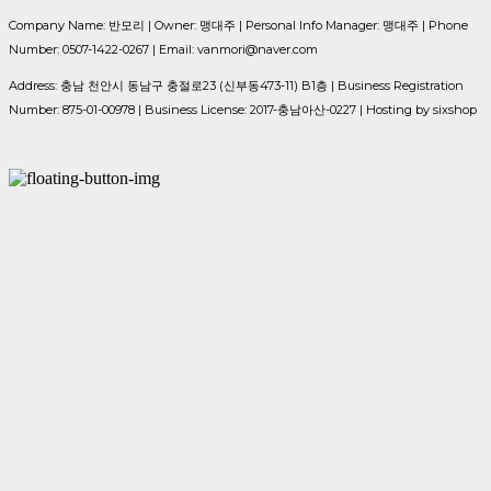
Company Name: 반모리 | Owner: 맹대주 | Personal Info Manager: 맹대주 | Phone
Number: 0507-1422-0267 | Email: vanmori@naver.com
Address: 충남 천안시 동남구 충절로23 (신부동473-11) B1층 | Business Registration
Number:
875-01-00978
| Business License:
2017-충남아산-0227
| Hosting by sixshop