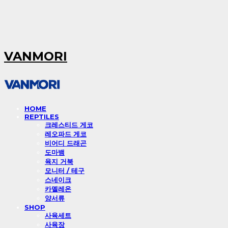
VANMORI
HOME
REPTILES
크레스티드 게코
레오파드 게코
비어디 드래곤
도마뱀
육지 거북
모니터 / 테구
스네이크
카멜레온
양서류
SHOP
사육세트
사육장