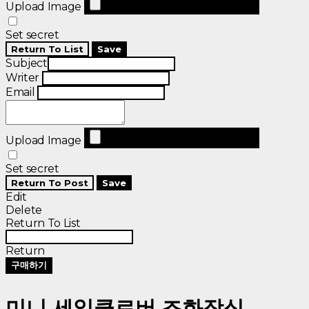
Upload Image
Set secret
Return To List
Save
Subject
Writer
Email
Upload Image
Set secret
Return To Post
Save
Edit
Delete
Return To List
Return
구매하기
미니 세잎클로버 조화장식