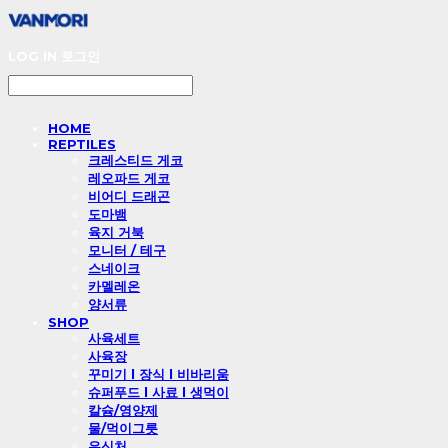
LOG IN
로그인
HOME
REPTILES
크레스티드 게코
레오파드 게코
비어디 드래곤
도마뱀
육지 거북
모니터 / 테구
스네이크
카멜레온
양서류
SHOP
사육세트
사육장
꾸미기 l 장식 l 비바리움
슈퍼푸드 l 사료 l 생먹이
칼슘/영양제
물/먹이그릇
은신처