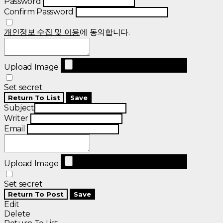
Password
Confirm Password
개인정보 수집 및 이용
에 동의합니다.
Upload Image
Set secret
Return To List
Save
Subject
Writer
Email
Upload Image
Set secret
Return To Post
Save
Edit
Delete