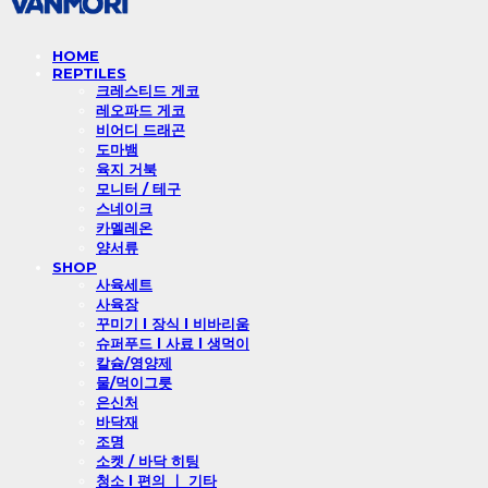
HOME
REPTILES
크레스티드 게코
레오파드 게코
비어디 드래곤
도마뱀
육지 거북
모니터 / 테구
스네이크
카멜레온
양서류
SHOP
사육세트
사육장
꾸미기 l 장식 l 비바리움
슈퍼푸드 l 사료 l 생먹이
칼슘/영양제
물/먹이그릇
은신처
바닥재
조명
소켓 / 바닥 히팅
청소 l 편의 ㅣ 기타