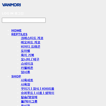
LOG IN
로그인
HOME
REPTILES
크레스티드 게코
레오파드 게코
비어디 드래곤
도마뱀
육지 거북
모니터 / 테구
스네이크
카멜레온
양서류
SHOP
사육세트
사육장
꾸미기 l 장식 l 비바리움
슈퍼푸드 l 사료 l 생먹이
칼슘/영양제
물/먹이그릇
은신처