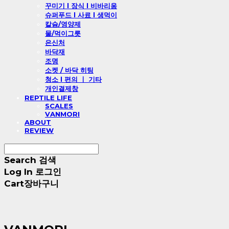
꾸미기 l 장식 l 비바리움
슈퍼푸드 l 사료 l 생먹이
칼슘/영양제
물/먹이그릇
은신처
바닥재
조명
소켓 / 바닥 히팅
청소 l 편의 ㅣ 기타
개인결제창
REPTILE LIFE
SCALES
VANMORI
ABOUT
REVIEW
Search
검색
Log In
로그인
Cart
장바구니