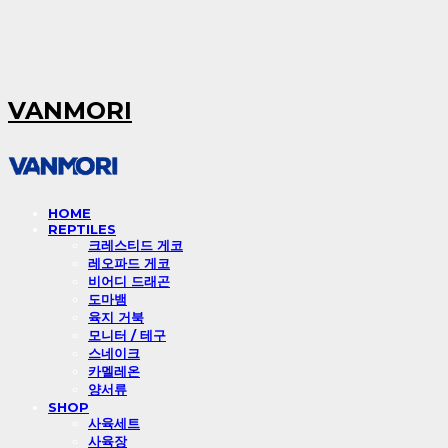
VANMORI
HOME
REPTILES
크레스티드 게코
레오파드 게코
비어디 드래곤
도마뱀
육지 거북
모니터 / 테구
스네이크
카멜레온
양서류
SHOP
사육세트
사육장